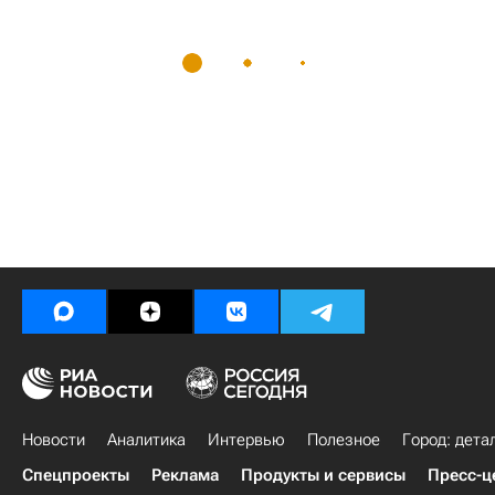
Новости
Аналитика
Интервью
Полезное
Город: дета
Спецпроекты
Реклама
Продукты и сервисы
Пресс-ц