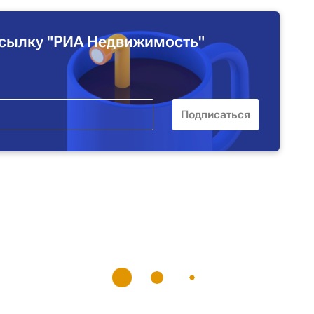
сылку "РИА Недвижимость"