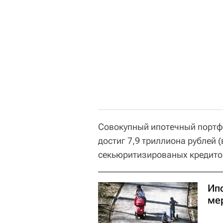
Совокупный ипотечный портфе
достиг 7,9 триллиона рублей 
секьюритизированых кредитов
Ип
ме