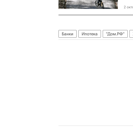
2 окт
Банки
Ипотека
"Дом.РФ"