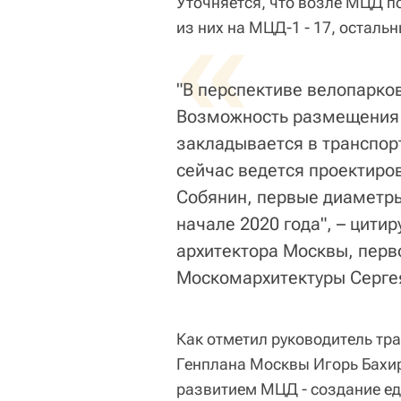
Уточняется, что возле МЦД п
«
из них на МЦД-1 - 17, осталь
"В перспективе велопарко
Возможность размещения 
закладывается в транспор
сейчас ведется проектиро
Собянин, первые диаметры
начале 2020 года", – цити
архитектора Москвы, перв
Москомархитектуры Серге
Как отметил руководитель тр
Генплана Москвы Игорь Бахир
развитием МЦД - создание ед