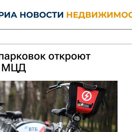
парковок откроют
й МЦД