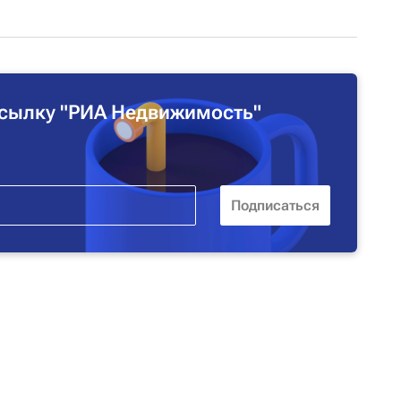
сылку "РИА Недвижимость"