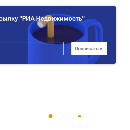
сылку "РИА Недвижимость"