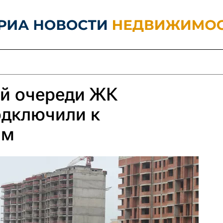
ой очереди ЖК
одключили к
ям