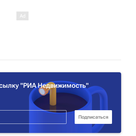
сылку "РИА Недвижимость"