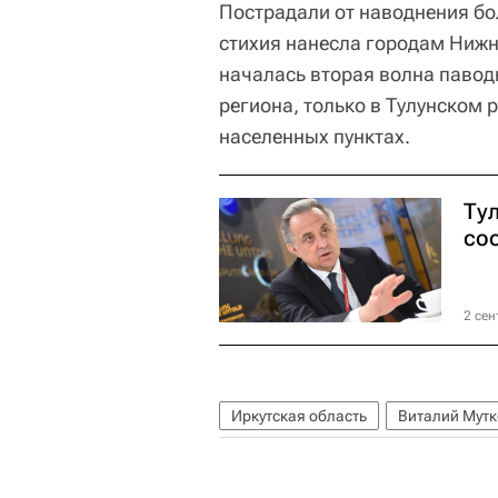
Пострадали от наводнения бо
стихия нанесла городам Нижне
началась вторая волна павод
региона, только в Тулунском 
населенных пунктах.
Тул
со
2 сен
Иркутская область
Виталий Мутк