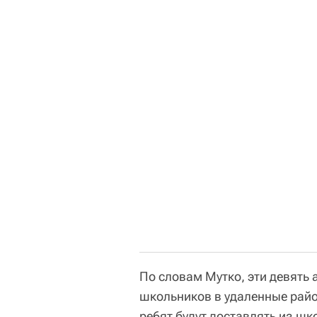
По словам Мутко, эти девять
школьников в удаленные район
ре6ят будут доставлять из шк