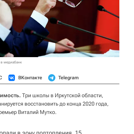
 в медиабанк
С
ВКонтакте
Telegram
жимость.
Три школы в Иркутской области,
нируется восстановить до конца 2020 года,
ремьер Виталий Мутко.
опали в зону подтопления, 15