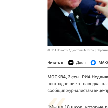
© РИА Новости / Дмитрий Астахов
Перейти
Читать в
Дзен
МАК
МОСКВА, 2 сен - РИА Недви
пострадавшие от паводка, пла
«
сообщил журналистам вице-п
"Мы из 18 школ, которые п