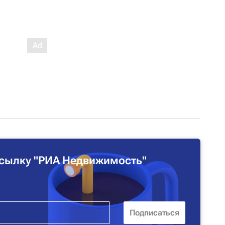
сылку "РИА Недвижимость"