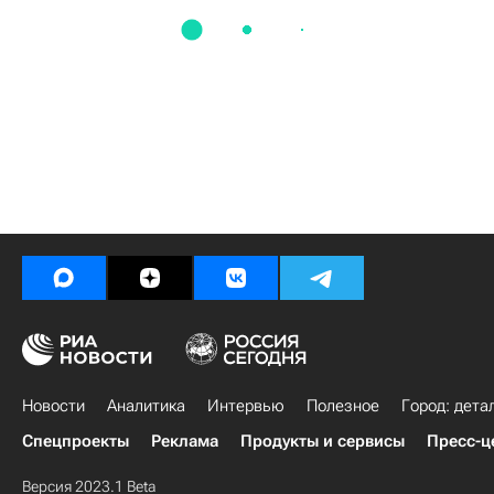
Новости
Аналитика
Интервью
Полезное
Город: дета
Спецпроекты
Реклама
Продукты и сервисы
Пресс-ц
Версия 2023.1 Beta