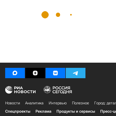
Новости
Аналитика
Интервью
Полезное
Город: дета
Спецпроекты
Реклама
Продукты и сервисы
Пресс-ц