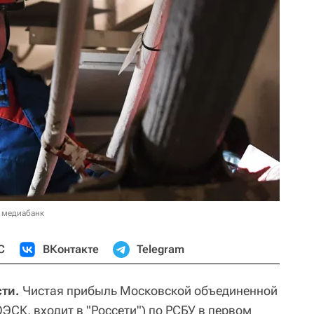
 медиабанк
С
ВКонтакте
Telegram
ти.
Чистая прибыль Московской объединенной
ЭСК, входит в "Россети") по РСБУ в первом