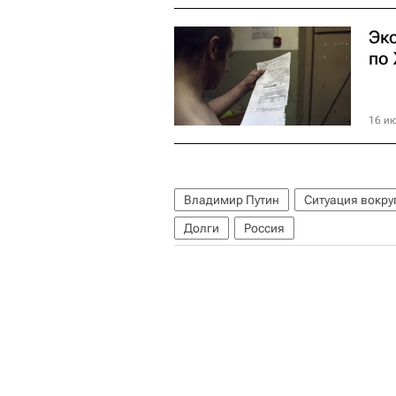
Эк
по
16 ию
Владимир Путин
Ситуация вокру
Долги
Россия