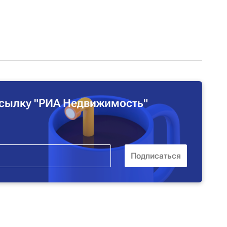
сылку "РИА Недвижимость"