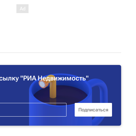
сылку "РИА Недвижимость"