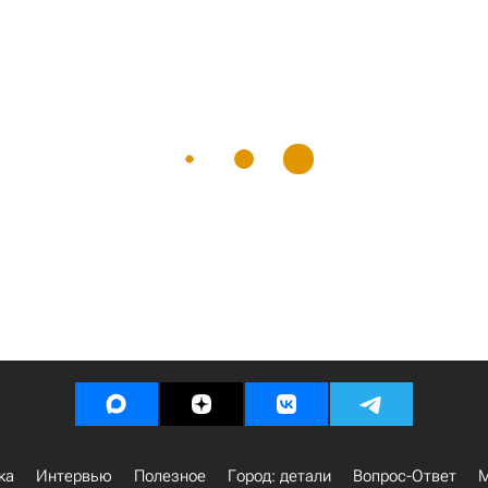
ка
Интервью
Полезное
Город: детали
Вопрос-Ответ
М