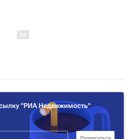
сылку "РИА Недвижимость"