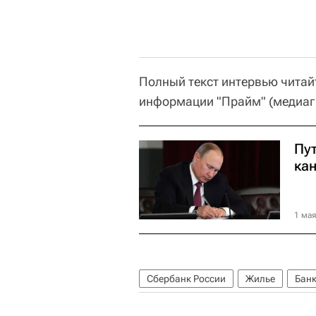
Полный текст интервью читай
информации "Прайм" (медиагр
Пу
ка
1 мая
Сбербанк России
Жилье
Бан