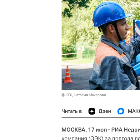
© КГХ, Наталия Макарова
Читать в
Дзен
МАК
МОСКВА, 17 июл - РИА Недв
компания (ОЭК) за полгода п