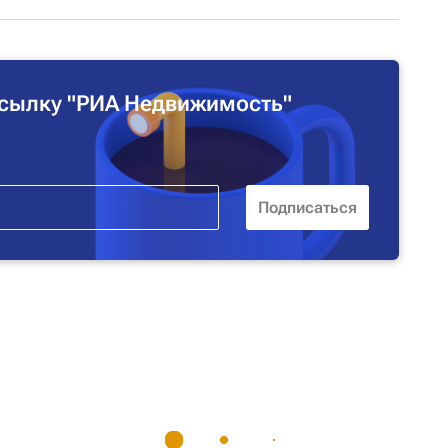
сылку "РИА Недвижимость"