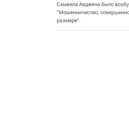
Самвела Авджяна было возбуж
"Мошенничество, совершенное
размере".