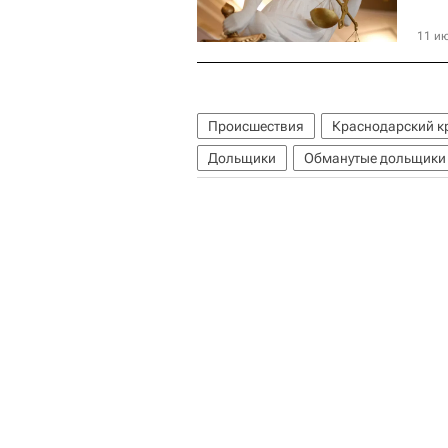
11 ию
Происшествия
Краснодарский к
Дольщики
Обманутые дольщики 