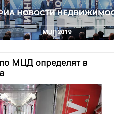
MUF 2019
по МЦД определят в
а