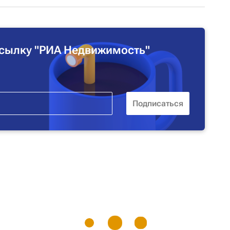
сылку "РИА Недвижимость"