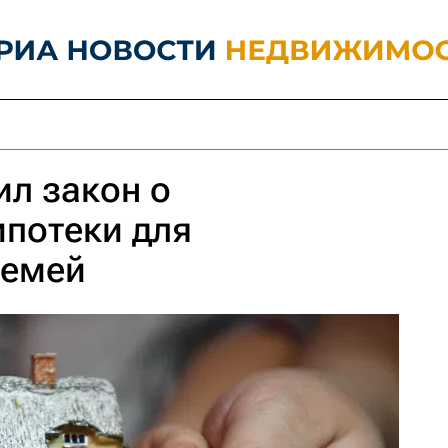
л закон о
потеки для
семей