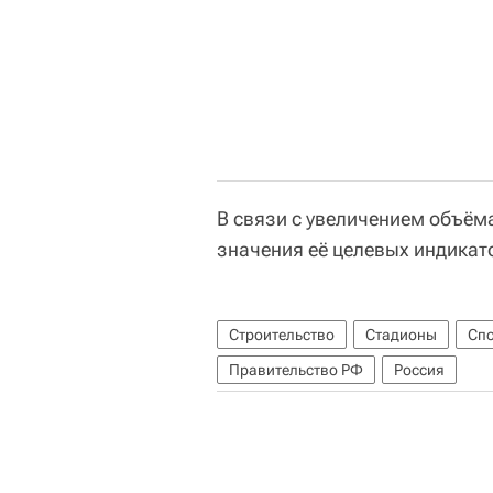
В связи с увеличением объё
значения её целевых индикат
Строительство
Стадионы
Спо
Правительство РФ
Россия