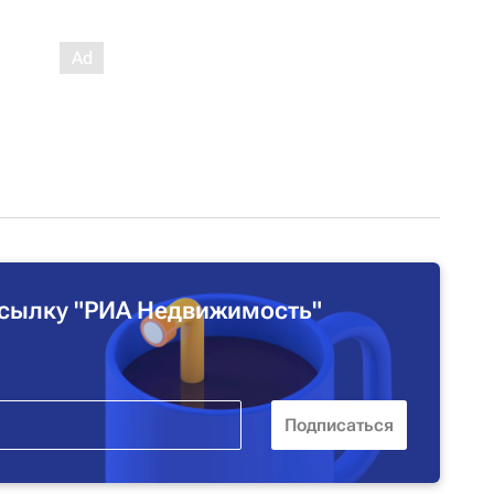
сылку "РИА Недвижимость"