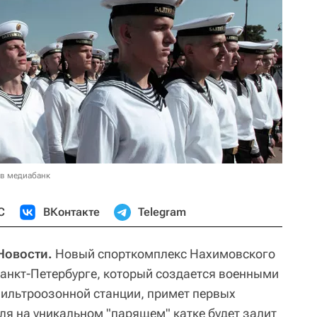
 в медиабанк
С
ВКонтакте
Telegram
Новости.
Новый спорткомплекс Нахимовского
анкт-Петербурге, который создается военными
фильтроозонной станции, примет первых
ля на уникальном "парящем" катке будет залит