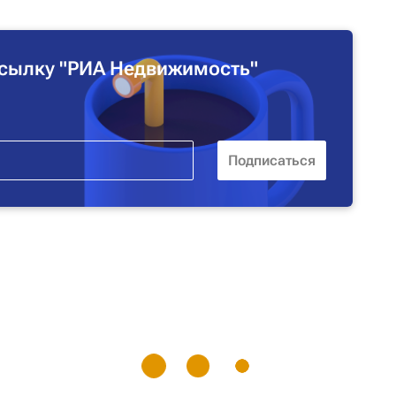
сылку "РИА Недвижимость"