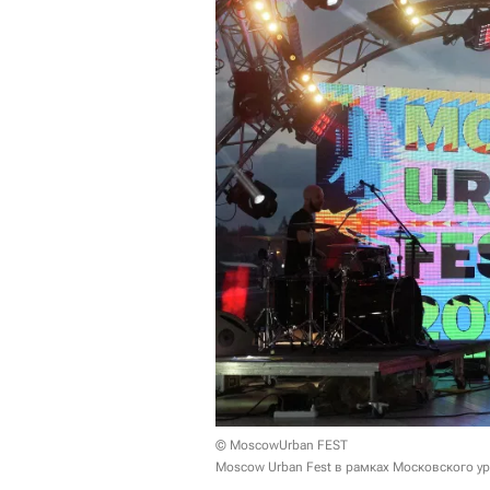
© MoscowUrban FEST
Moscow Urban Fest в рамках Московского у