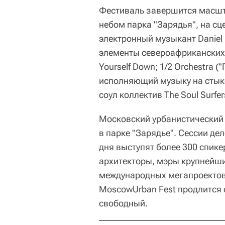
Фестиваль завершится масш
небом парка "Зарядья", на с
электронный музыкант Daniel
элементы североафриканских 
Yourself Down; 1/2 Orchestra 
исполняющий музыку на стыке
соул коллектив The Soul Surfer
Московский урбанистический 
в парке "Зарядье". Сессии де
дня выступят более 300 спик
архитекторы, мэры крупнейш
международных мегапроектов
MoscowUrban Fest продлится с
свободный.