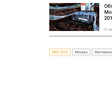
Об
Мо
20
21 ма
MUF 2019
Москва
Фестивал