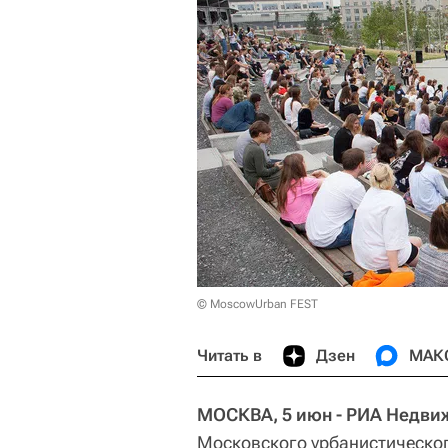
© MoscowUrban FEST
Читать в
Дзен
МАК
МОСКВА, 5 июн - РИА Недви
Московского урбанистическог