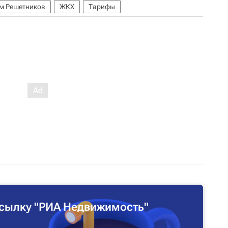
м Решетников
ЖКХ
Тарифы
сылку "РИА Недвижимость"