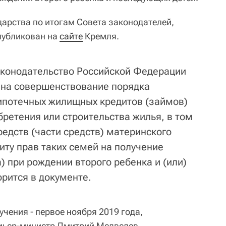
дарства по итогам Совета законодателей,
публикован на
сайте
Кремля.
аконодательство Российской Федерации
 на совершенствование порядка
ипотечных жилищных кредитов (займов)
бретения или строительства жилья, в том
едств (части средств) материнского
иту прав таких семей на получение
) при рождении второго ребенка и (или)
орится в документе.
чения - первое ноября 2019 года,
мьер-министр Дмитрий Медведев.