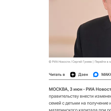
© РИА Новости / Сергей Гунеев
Перейти в 
Читать в
Дзен
МАК
МОСКВА, 3 июн - РИА Новост
правительству внести измен
семей с детьми на получение 
материнского капитала при р