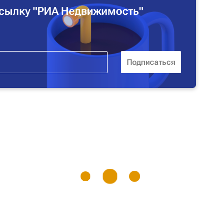
сылку "РИА Недвижимость"