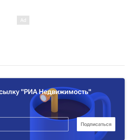
сылку "РИА Недвижимость"