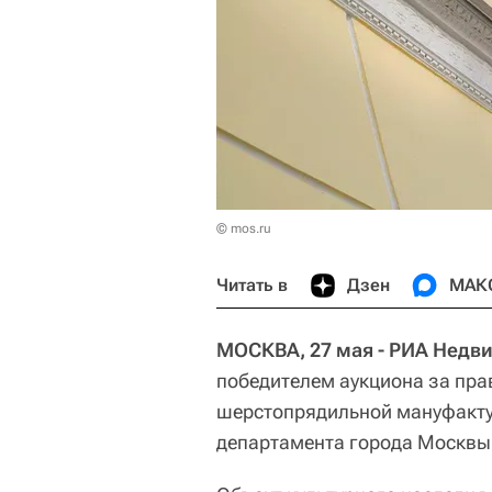
© mos.ru
Читать в
Дзен
МАК
МОСКВА, 27 мая - РИА Недв
победителем аукциона за пр
шерстопрядильной мануфактур
департамента города Москвы 