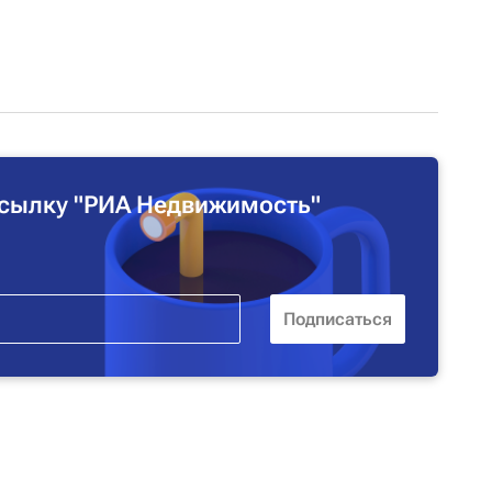
сылку "РИА Недвижимость"