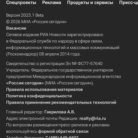
Спецпроекты
Реклама
Продукты и сервисы
Пресс-ц
Версия 2023.1 Beta
© 2026 МИА «Россия сегодня»
Вакансии
Сетевое издание РИА Новости зарегистрировано
в Федеральной службе по надзору в сфере связи,
информационных технологий и массовых коммуникаций
(Роскомнадзор) 08 апреля 2014 года.
Свидетельство о регистрации Эл № ФС77-57640
Учредитель: Федеральное государственное унитарное
предприятие Международное информационное агентство
«Россия сегодня»
(МИА «Россия сегодня»).
Правила использования материалов
Политика конфиденциальности
Правила применения рекомендательных технологий
Главный редактор:
Гаврилова А.В.
Адрес электронной почты Редакции:
realty@ria.ru
По вопросам размещения пресс-релизов и рекламы
воспользуйтесь
формой обратной связи
Телефон Редакции:
7 (495) 645-6601