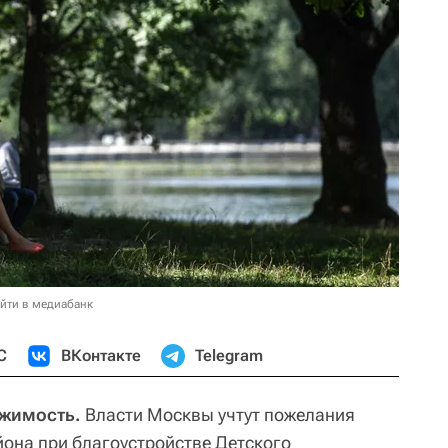
йти в медиабанк
С
ВКонтакте
Telegram
ижимость.
Власти Москвы учтут пожелания
она при благоустройстве Детского