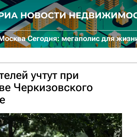
Москва Сегодня: мегаполис для жизн
елей учтут при
ве Черкизовского
е