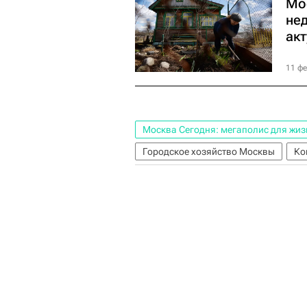
Мо
не
ак
11 фе
Москва Сегодня: мегаполис для жиз
Городское хозяйство Москвы
Ко