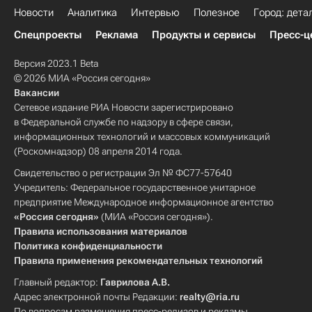
Новости
Аналитика
Интервью
Полезное
Город: дета
Спецпроекты
Реклама
Продукты и сервисы
Пресс-ц
Версия 2023.1 Beta
© 2026 МИА «Россия сегодня»
Вакансии
Сетевое издание РИА Новости зарегистрировано
в Федеральной службе по надзору в сфере связи,
информационных технологий и массовых коммуникаций
(Роскомнадзор) 08 апреля 2014 года.
Свидетельство о регистрации Эл № ФС77-57640
Учредитель: Федеральное государственное унитарное
предприятие Международное информационное агентство
«Россия сегодня»
(МИА «Россия сегодня»).
Правила использования материалов
Политика конфиденциальности
Правила применения рекомендательных технологий
Главный редактор:
Гаврилова А.В.
Адрес электронной почты Редакции:
realty@ria.ru
По вопросам размещения пресс-релизов и рекламы