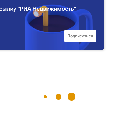
сылку "РИА Недвижимость"