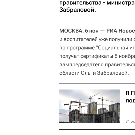
правительства - министр
Забраловой.
МОСКВА, 6 ноя — РИА Новос
и воспитателей уже получили
по программе "Социальная ипо
получат сертификаты 8 ноябр
зампредседателя правительс
области Ольги Забраловой.
В 
по
31 ок