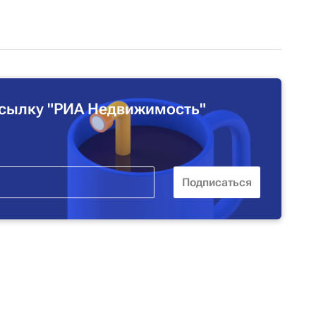
сылку "РИА Недвижимость"