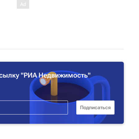
сылку "РИА Недвижимость"