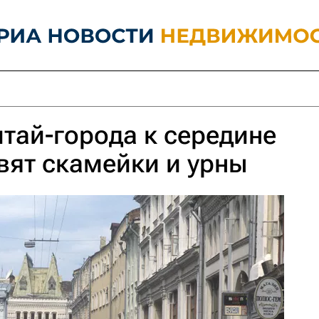
итай-города к середине
вят скамейки и урны