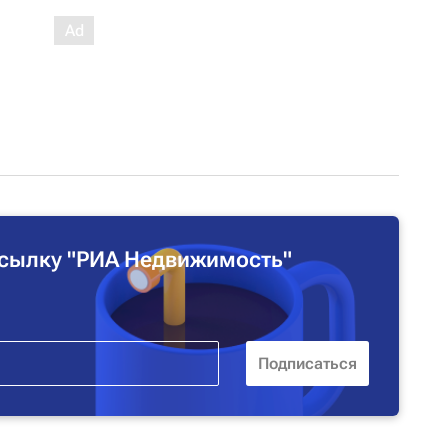
сылку "РИА Недвижимость"