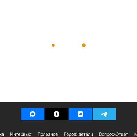
ка
Интервью
Полезное
Город: детали
Вопрос-Ответ
М