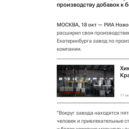
производству добавок к б
МОСКВА, 18 окт — РИА Ново
расширил свои производстве
Екатеринбурга завод по произ
компании.
Хи
Кр
17 ок
"Вокруг завода находятся пя
человек и привлекательные с
и более короткие маршруты з