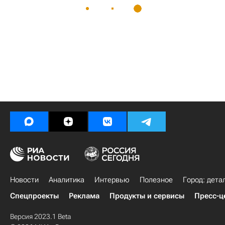
Новости
Аналитика
Интервью
Полезное
Город: дета
Спецпроекты
Реклама
Продукты и сервисы
Пресс-ц
Версия 2023.1 Beta