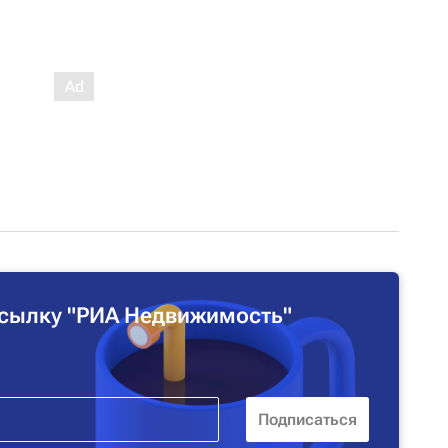
сылку "РИА Недвижимость"