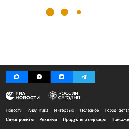
Новости
Аналитика
Интервью
Полезное
Город: дета
Спецпроекты
Реклама
Продукты и сервисы
Пресс-ц