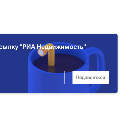
сылку "РИА Недвижимость"