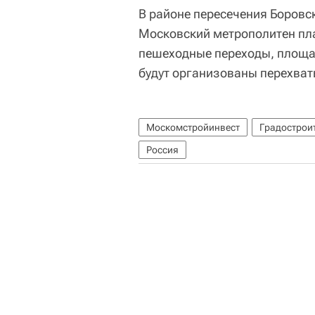
В районе пересечения Боровс
Московский метрополитен пл
пешеходные переходы, площа
будут организованы перехват
Москомстройинвест
Градострои
Россия