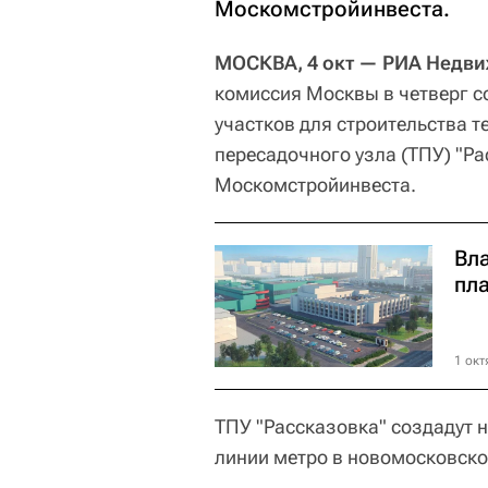
Москомстройинвеста.
МОСКВА, 4 окт — РИА Недв
комиссия Москвы в четверг с
участков для строительства т
пересадочного узла (ТПУ) "Р
Москомстройинвеста.
Вл
пл
1 окт
ТПУ "Рассказовка" создадут 
линии метро в новомосковско