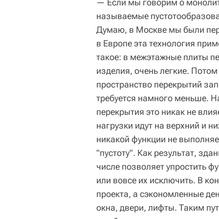
— Если мы говорим о монолит
называемые пустотообразоват
Думаю, в Москве мы были пер
в Европе эта технология прим
такое: в межэтажные плиты п
изделия, очень легкие. Потом 
пространство перекрытий зап
требуется намного меньше. Н
перекрытия это никак не влияе
нагрузки идут на верхний и н
никакой функции не выполняе
"пустоту". Как результат, зда
числе позволяет упростить ф
или вовсе их исключить. В ко
проекта, а сэкономленные де
окна, двери, лифты. Таким пу