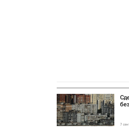
Сд
бе
7 сен