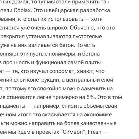
ных домах, то тут мы стали применять так
ели Cobiax. Это швейцарская разработка.
выми, кто стал их использовать — хотя
еняется уже очень широко. Объясню, что это
ерекрытия устанавливаются пустотелые
уже на них заливается бетон. То есть
олняют эти пустые полимеры, и бетона
а прочность и функционал самой плиты
т — те, кто изучал сопромат, знают, что
ижний слои конструкции, а центральный слой
т, поэтому его спокойно можно заменить на
ние становится легче примерно на 5%. Это в том
ундаменты — например, снизить объемы свай
нечном итоге это сказывается на экономике
ньги можно направить на более качественные
тем мы идем в проектах "Символ", Fresh —