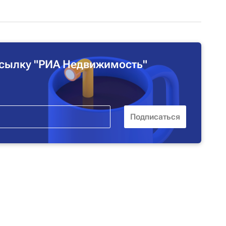
сылку "РИА Недвижимость"