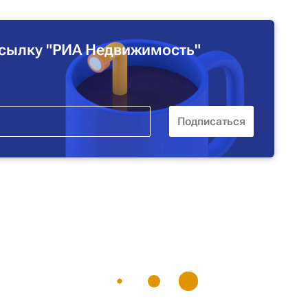
сылку "РИА Недвижимость"