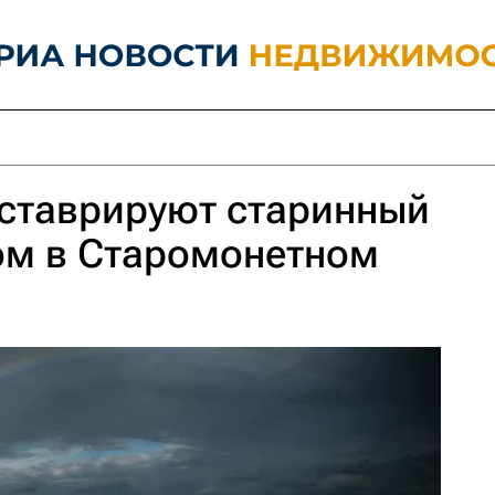
еставрируют старинный
ом в Старомонетном