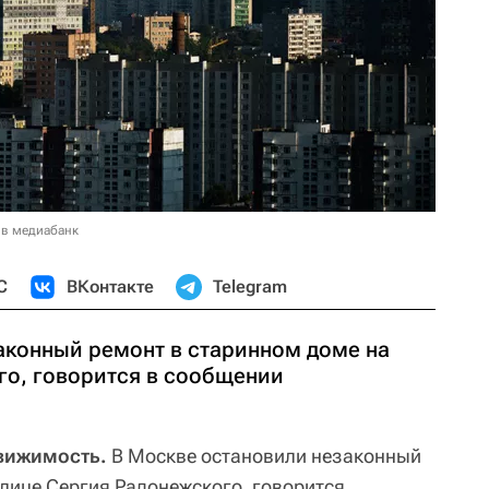
 в медиабанк
С
ВКонтакте
Telegram
аконный ремонт в старинном доме на
го, говорится в сообщении
вижимость.
В Москве остановили незаконный
улице Сергия Радонежского, говорится