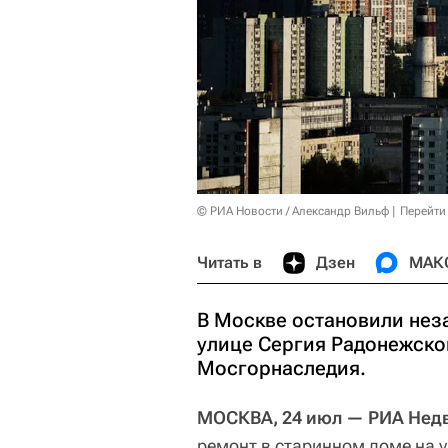
© РИА Новости / Александр Вильф
Перейти
Читать в
Дзен
МАК
В Москве остановили нез
улице Сергия Радонежско
Мосгорнаследия.
МОСКВА, 24 июл — РИА Нед
ремонт в старинном доме на 