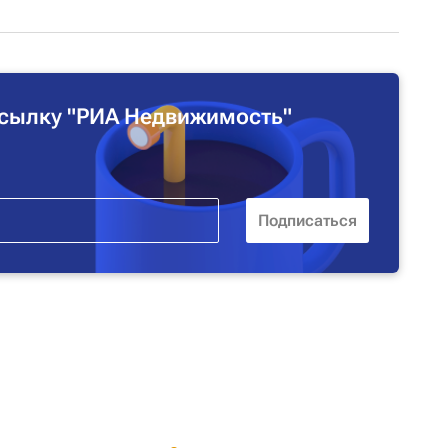
сылку "РИА Недвижимость"