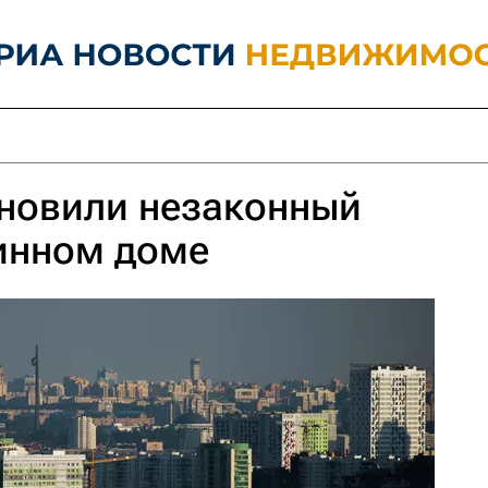
ановили незаконный
инном доме