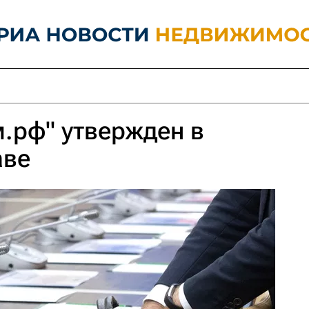
.рф" утвержден в
аве