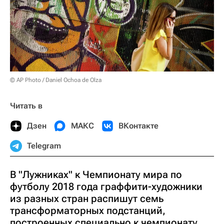
© AP Photo / Daniel Ochoa de Olza
Читать в
Дзен
МАКС
ВКонтакте
Telegram
В "Лужниках" к Чемпионату мира по
футболу 2018 года граффити-художники
из разных стран распишут семь
трансформаторных подстанций,
построенных специально к чемпионату,