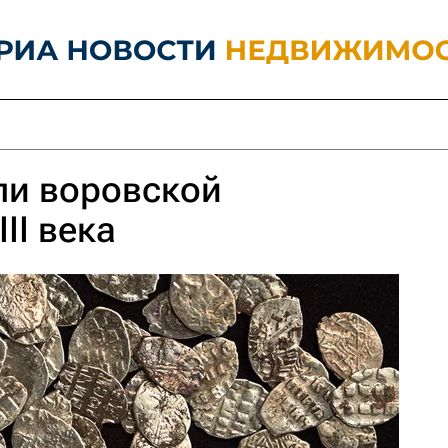
ли воровской
II века