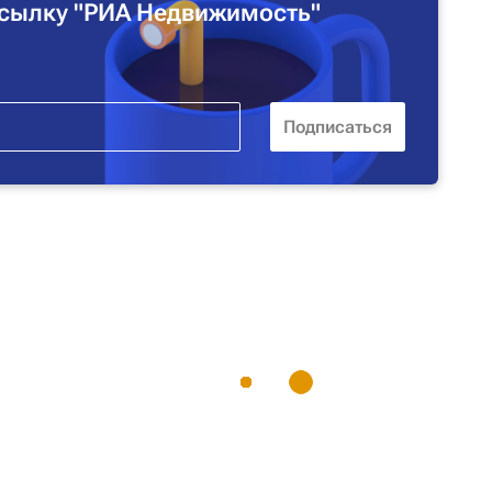
сылку "РИА Недвижимость"