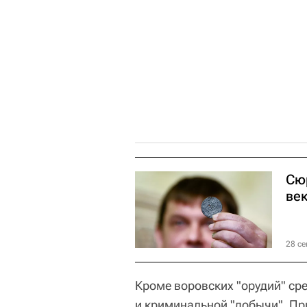
Сю
ве
28 се
Кроме воровских "орудий" ср
и криминальной "добычи". Пр