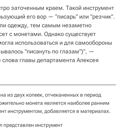
остро заточенным краем. Такой инструмент
льзующий его вор — "писарь" или "резчик".
или одежду, тем самым незаметно
сет с монетами. Однако существует
 могла использоваться и для самообороны
зывалось "писануть по глазам")", —
е слова главы департамента Алексея
а из двух копеек, отчеканенных в период
ложительно монета является наиболее ранним
нт инструментом, добавляется в материалах.
л представлен инструмент