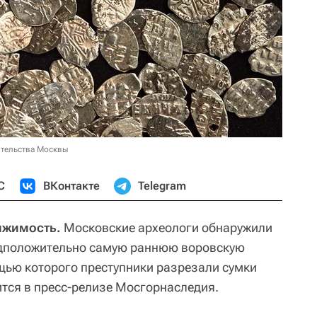
ительства Москвы
С
ВКонтакте
Telegram
ижимость.
Московские археологи обнаружили
дположительно самую раннюю воровскую
щью которого преступники разрезали сумки
ится в пресс-релизе Мосгорнаследия.