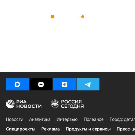
Новости
Аналитика
Интервью
Полезное
Город: дета
Спецпроекты
Реклама
Продукты и сервисы
Пресс-ц