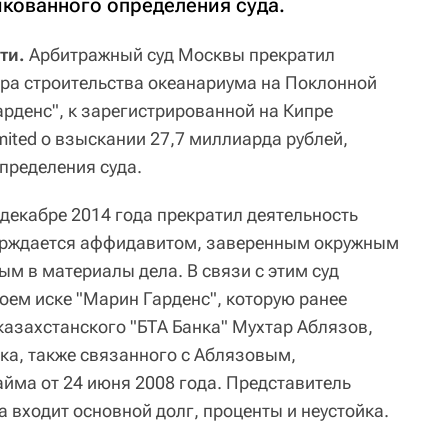
икованного определения суда.
ти.
Арбитражный суд Москвы прекратил
ора строительства океанариума на Поклонной
арденс", к зарегистрированной на Кипре
mited о взыскании 27,7 миллиарда рублей,
пределения суда.
в декабре 2014 года прекратил деятельность
верждается аффидавитом, заверенным окружным
м в материалы дела. В связи с этим суд
оем иске "Марин Гарденс", которую ранее
казахстанского "БТА Банка" Мухтар Аблязов,
ика, также связанного с Аблязовым,
айма от 24 июня 2008 года. Представитель
а входит основной долг, проценты и неустойка.