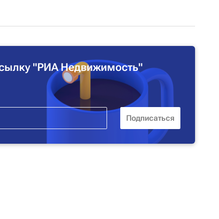
сылку "РИА Недвижимость"