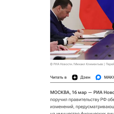
© РИА Новости / Михаил Климентьев
Перей
Читать в
Дзен
МАК
МОСКВА, 16 мар — РИА Нов
поручил правительству РФ об
изменений, предусматривающ
на имущество физических лиц