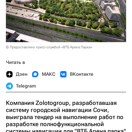
© Предоставлено пресс-службой «ВТБ Арена Парка»
Читать в
Дзен
МАКС
ВКонтакте
Telegram
Компания Zolotogroup, разработавшая
систему городской навигации Сочи,
выиграла тендер на выполнение работ по
разработке полнофункциональной
системы навигации для "ВТБ Арена парка"