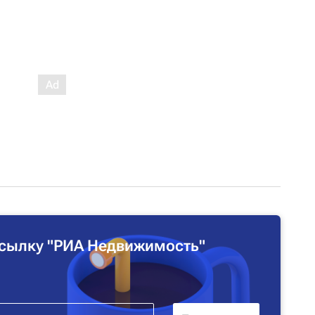
сылку "РИА Недвижимость"