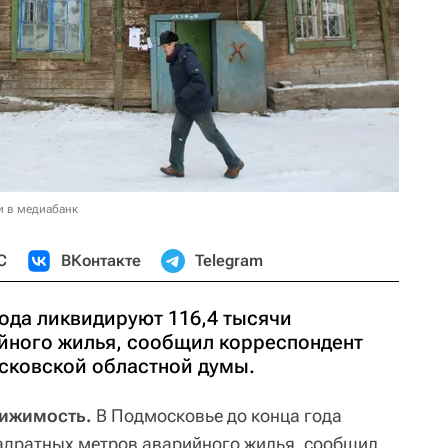
и в медиабанк
С
ВКонтакте
Telegram
ода ликвидируют 116,4 тысячи
йного жилья, сообщил корреспондент
сковской областной думы.
вижимость.
В Подмосковье до конца года
адратных метров аварийного жилья, сообщил