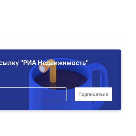
сылку "РИА Недвижимость"