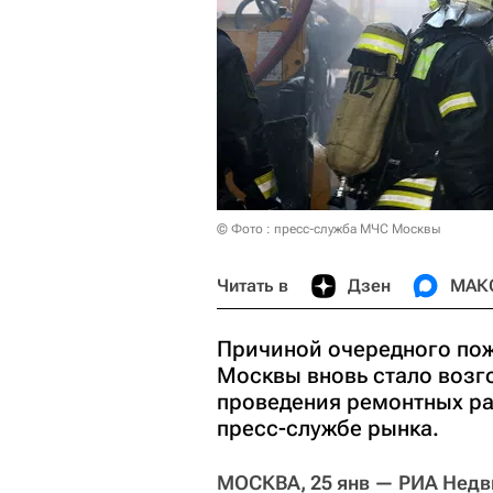
© Фото : пресс-служба МЧС Москвы
Читать в
Дзен
МАК
Причиной очередного пож
Москвы вновь стало возг
проведения ремонтных р
пресс-службе рынка.
МОСКВА, 25 янв — РИА Нед