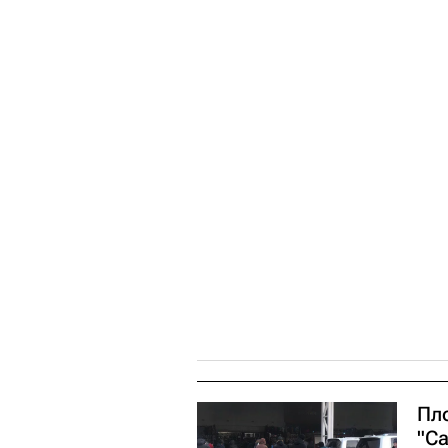
Пл
"Са